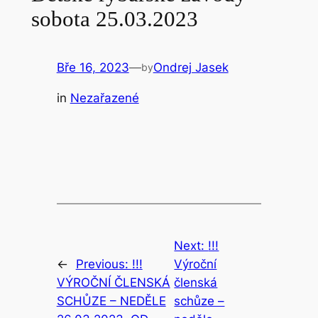
sobota 25.03.2023
Bře 16, 2023
—
Ondrej Jasek
by
in
Nezařazené
Next:
!!!
←
Previous:
!!!
Výroční
VÝROČNÍ ČLENSKÁ
členská
SCHŮZE – NEDĚLE
schůze –