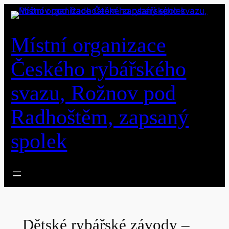
Přeskočit
na
obsah
Místní organizace
Českého rybářského
svazu, Rožnov pod
Radhoštěm, zapsaný
spolek
Dětské rybářské závody –